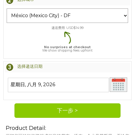
递送费用: USD$
14.99
No surprises at checkout
We show shipping fees upfront
选择递送日期
Product Detail: