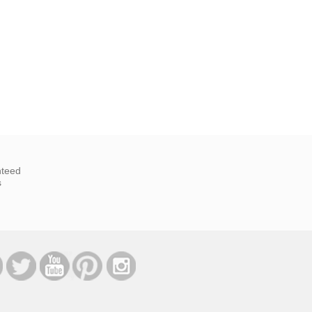
nteed
s