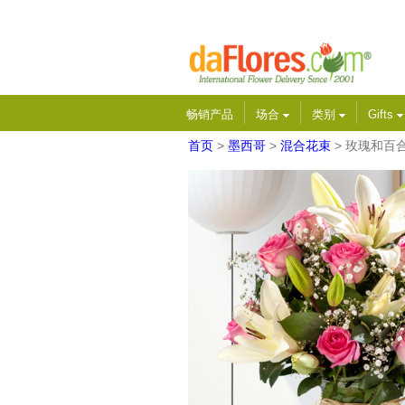
畅销产品
场合
类别
Gifts
首页
>
墨西哥
>
混合花束
> 玫瑰和百