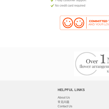
7-day customer support
No credit card required
HELPFUL LINKS
About Us
常见问题
Contact Us