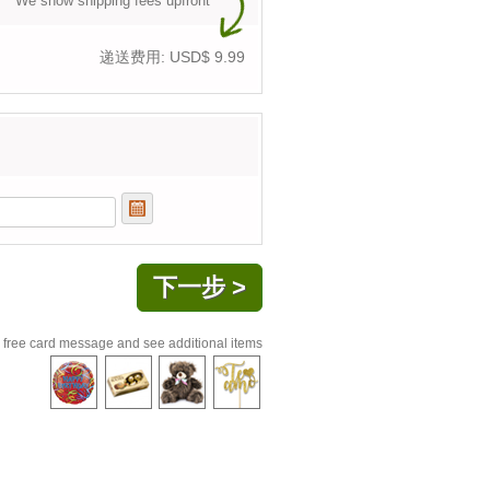
We show shipping fees upfront
递送费用: USD$
9.99
 free card message and see additional items