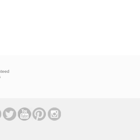
nteed
s