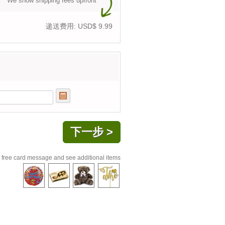
We show shipping fees upfront
递送费用: USD$
9.99
 free card message and see additional items