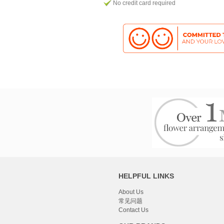
No credit card required
HELPFUL LINKS
About Us
常见问题
Contact Us