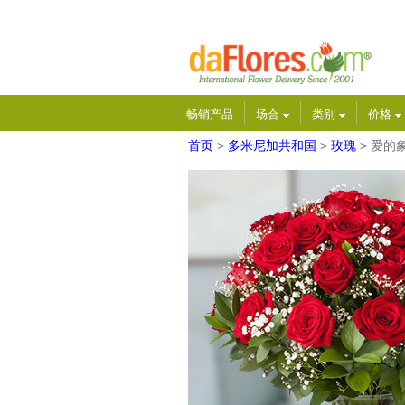
畅销产品
场合
类别
价格
首页
>
多米尼加共和国
>
玫瑰
> 爱的