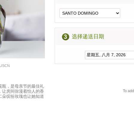
选择递送日期
96USCN
花瓶，是母亲节的最佳礼
，让房间弥漫着怡人的香
To add
二朵缤纷玫瑰也让她知道