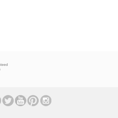
nteed
s