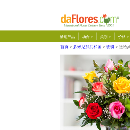
畅销产品
场合
类别
价格
首页
>
多米尼加共和国
>
玫瑰
> 送给