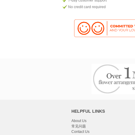
7-day customer support
No credit card required
HELPFUL LINKS
About Us
常见问题
Contact Us